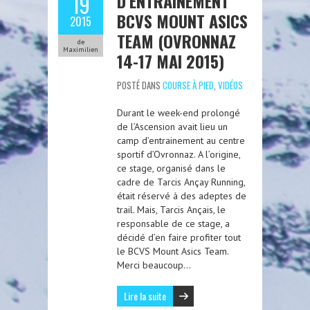
D’ENTRAINEMENT
19
BCVS MOUNT ASICS
2015
TEAM (OVRONNAZ
de
Maximilien
14-17 MAI 2015)
POSTÉ DANS
COURSE À PIED
,
VIDÉOS
Durant le week-end prolongé
de l’Ascension avait lieu un
camp d’entrainement au centre
sportif d’Ovronnaz. A l’origine,
ce stage, organisé dans le
cadre de Tarcis Ançay Running,
était réservé à des adeptes de
trail. Mais, Tarcis Ançais, le
responsable de ce stage, a
décidé d’en faire profiter tout
le BCVS Mount Asics Team.
Merci beaucoup…
Lire la suite