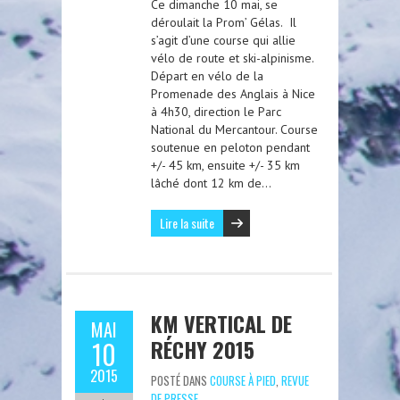
Ce dimanche 10 mai, se
déroulait la Prom’ Gélas. Il
s’agit d’une course qui allie
vélo de route et ski-alpinisme.
Départ en vélo de la
Promenade des Anglais à Nice
à 4h30, direction le Parc
National du Mercantour. Course
soutenue en peloton pendant
+/- 45 km, ensuite +/- 35 km
lâché dont 12 km de…
Lire la suite
KM VERTICAL DE
MAI
RÉCHY 2015
10
2015
POSTÉ DANS
COURSE À PIED
,
REVUE
DE PRESSE