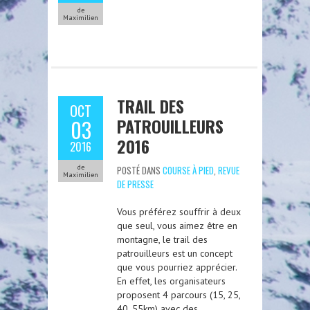
de
Maximilien
TRAIL DES
OCT
PATROUILLEURS
03
2016
2016
de
POSTÉ DANS
COURSE À PIED
,
REVUE
Maximilien
DE PRESSE
Vous préférez souffrir à deux
que seul, vous aimez être en
montagne, le trail des
patrouilleurs est un concept
que vous pourriez apprécier.
En effet, les organisateurs
proposent 4 parcours (15, 25,
40, 55km) avec des