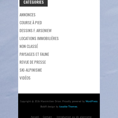
CATÉGORIES
ANNONCES
COURSE À PIED
DESSINS F. ARSENIEW
LOCATIONS IMMOBILIÈRES
NON CLASSÉ
PAYSAGES ET FAUNE
REVUE DE PRESSE
SKI-ALPINISME
VIDÉOS
Copyright © 2026 Maximilien Drion. Proudly powered by
WordPress
.
BoldR design by
Iceable Themes
.
Accueil
Contact
Introduction au ski alpinisme