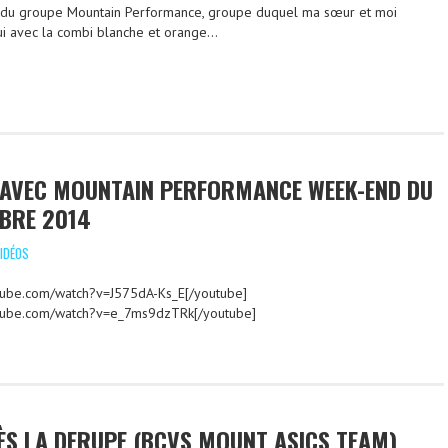
du groupe Mountain Performance, groupe duquel ma sœur et moi
elui avec la combi blanche et orange…
 AVEC MOUNTAIN PERFORMANCE WEEK-END DU
MBRE 2014
IDÉOS
tube.com/watch?v=J575dA-Ks_E[/youtube]
utube.com/watch?v=e_7ms9dzTRk[/youtube]
ÈS LA DERUPE (BCVS MOUNT ASICS TEAM)