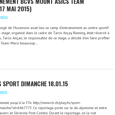
INEMENT BCVS MOUNT ASICS TEAM
17 MAI 2015)
VIDÉOS
ngé de l’Ascension avait lieu un camp d’entrainement au centre sportif
ce stage, organisé dans le cadre de Tarcis Ançay Running, était réservé à
s, Tarcis Ançais, le responsable de ce stage, a décidé d’en faire profiter
s Team. Merci beaucoup…
 SPORT DIMANCHE 18.01.15
IDÉOS
nute jusqu’à la 37e. http://www.rts.ch/play/tv/sport-
manche?id=6467773 Ce reportage porte sur le ski-alpinisme et entre
laciers et Séverine Pont-Combe. Durant le reportage, on la voit