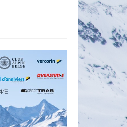
E
C
H
E
R
C
H
E
R
: