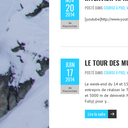
20
POSTÉ DANS
COURSE À PIED
,
2014
[youtube]http://www.yo
de
Maximilien
LE TOUR DES M
JUIN
17
POSTÉ DANS
COURSE À PIED
,
2014
Le week-end du 14 et 15 
de
entrepris de réaliser le
Maximilien
et 5000 m de dénivelé. 
Fully) pour y…
Lire la suite