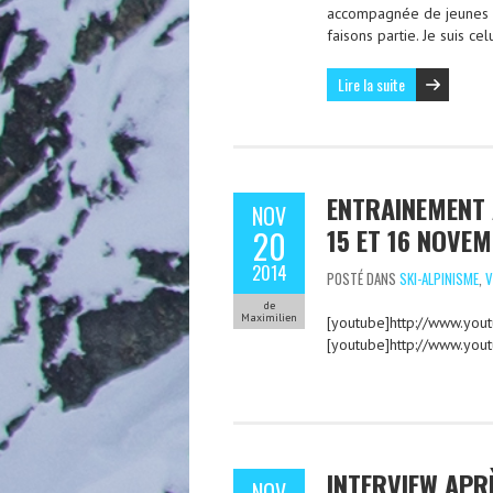
accompagnée de jeunes 
faisons partie. Je suis c
Lire la suite
ENTRAINEMENT
NOV
15 ET 16 NOVE
20
2014
POSTÉ DANS
SKI-ALPINISME
,
V
de
Maximilien
[youtube]http://www.you
[youtube]http://www.yo
INTERVIEW APR
NOV