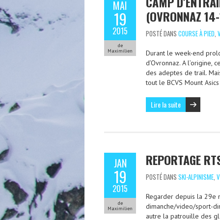
CAMP D’ENTRA
MAI
(OVRONNAZ 14-
19
2015
POSTÉ DANS
COURSE À PIED
,
de
Maximilien
Durant le week-end prolo
d’Ovronnaz. A l’origine, 
des adeptes de trail. Mai
tout le BCVS Mount Asic
Lire la suite
REPORTAGE RTS
JAN
19
POSTÉ DANS
SKI-ALPINISME
,
V
2015
Regarder depuis la 29e mi
de
dimanche/video/sport-di
Maximilien
autre la patrouille des g