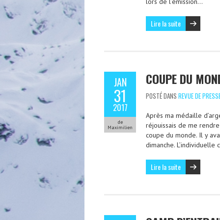
lors de l’émission…
Lire la suite
COUPE DU MOND
JAN
31
POSTÉ DANS
REVUE DE PRESS
2017
Après ma médaille d’arg
de
réjouissais de me rendr
Maximilien
coupe du monde. Il y ava
dimanche. L’individuelle
Lire la suite