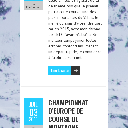
Cette année, il s’agissait de la
de
deuxième fois que je prenais
Maximilien
part à cette course, une des
plus importantes du Valais. Je
me réjouissais d’y prendre part,
car en 2015, avec mon chrono
de 1h13, j’avais réalisé la 3e
meilleur temps junior toutes
éditions confondues. Prenant
un départ rapide, je commence
à faiblir au sommet…
Lire la suite
CHAMPIONNAT
JUIL
D’EUROPE DE
03
COURSE DE
2016
MONTAGNE
de