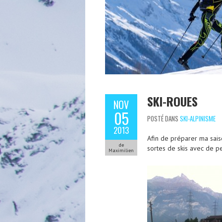
SKI-ROUES
NOV
05
POSTÉ DANS
SKI-ALPINISME
2013
Afin de préparer ma saiso
de
sortes de skis avec de pe
Maximilien