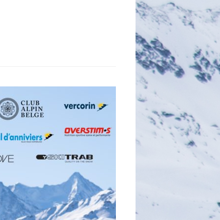
E
C
H
E
R
C
H
E
R
: