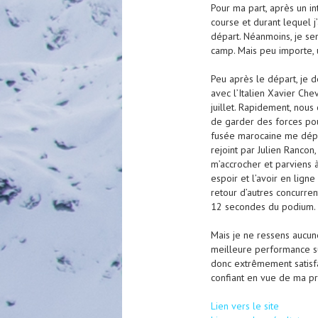
Pour ma part, après un in
course et durant lequel j
départ. Néanmoins, je sen
camp. Mais peu importe, u
Peu après le départ, je 
avec l’Italien Xavier Ch
juillet. Rapidement, nous 
de garder des forces pou
fusée marocaine me dépas
rejoint par Julien Rancon
m’accrocher et parviens 
espoir et l’avoir en lign
retour d’autres concurren
12 secondes du podium.
Mais je ne ressens aucu
meilleure performance sur
donc extrêmement satisfa
confiant en vue de ma pr
Lien vers le site