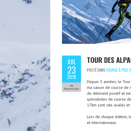
TOUR DES ALPA
JUIL
23
POSTÉ DANS
COURSE À PIED
,
2019
Depuis 5 années, le Tou
de
ma saison de course de 
Maximilien
de dénivelé positif et n
spécialistes de course d
17km sont vite avalés et
Lors de chaque édition, l
et internationaux.