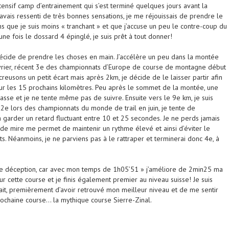
tensif camp d’entrainement qui s’est terminé quelques jours avant la
’avais ressenti de très bonnes sensations, je me réjouissais de prendre le
s que je suis moins « tranchant » et que j’accuse un peu le contre-coup du
ne fois le dossard 4 épinglé, je suis prêt à tout donner!
décide de prendre les choses en main. J’accélère un peu dans la montée
evrier, récent 3e des championnats d’Europe de course de montagne début
creusons un petit écart mais après 2km, je décide de le laisser partir afin
r les 15 prochains kilomètres. Peu après le sommet de la montée, une
se et je ne tente même pas de suivre. Ensuite vers le 9e km, je suis
, 2e lors des championnats du monde de trail en juin, je tente de
à garder un retard fluctuant entre 10 et 25 secondes. Je ne perds jamais
e de mire me permet de maintenir un rythme élevé et ainsi d’éviter le
ts. Néanmoins, je ne parviens pas à le rattraper et terminerai donc 4e, à
ne déception, car avec mon temps de 1h05’51 » j’améliore de 2min25 ma
 cette course et je finis également premier au niveau suisse! Je suis
it, premièrement d’avoir retrouvé mon meilleur niveau et de me sentir
ochaine course… la mythique course Sierre-Zinal.