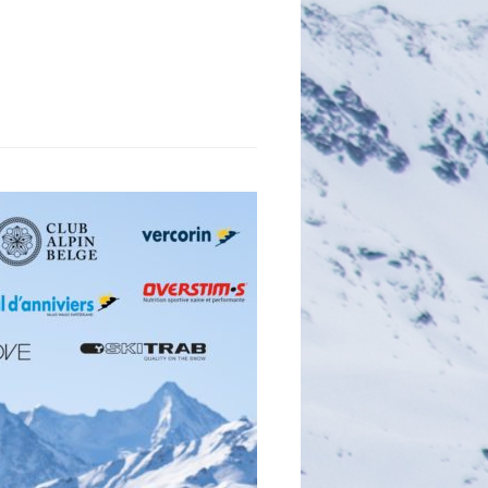
E
C
H
E
R
C
H
E
R
: