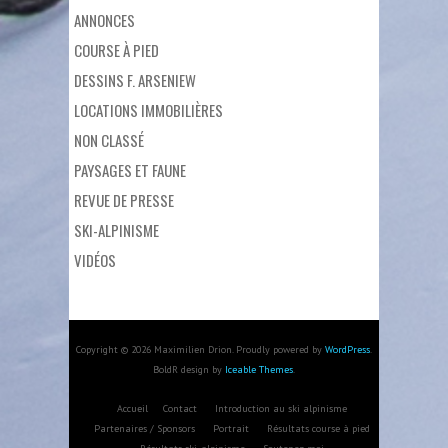
ANNONCES
COURSE À PIED
DESSINS F. ARSENIEW
LOCATIONS IMMOBILIÈRES
NON CLASSÉ
PAYSAGES ET FAUNE
REVUE DE PRESSE
SKI-ALPINISME
VIDÉOS
Copyright © 2026 Maximilien Drion. Proudly powered by
WordPress
.
BoldR design by
Iceable Themes
.
Accueil
Contact
Introduction au ski alpinisme
Partenaires / Sponsors
Portrait
Résultats course à pied