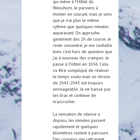
qui mène à l’Hôtel du
Weisshorn. Je parviens à
monter en courant, mais je sens
que je n’ai plus le même
rythme que quelques minutes
auparavant. On approche
gentiment des 2h de course. Je
reste concentré, je me ravitaille
bien, c’est hors de question que
j’ai à nouveau des crampes. Je
passe à l’Hôtel en 1h56. Cela
va être compliqué de réaliser
le temps voulu mais un chrono
de 2h42-2h43 est toujours
envisageable. Je ne baisse pas
les bras et continue de
m’accrocher.
La sensation de vitesse a
disparu, les minutes passent
rapidement et quelques
kilomètres restent à parcourir.
Des coureurs me rattrapent